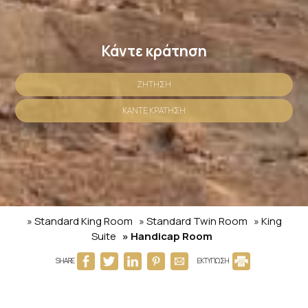
Κάντε κράτηση
ΖΉΤΗΣΗ
ΚΆΝΤΕ ΚΡΆΤΗΣΗ
» Standard King Room
» Standard Twin Room
» King
Suite
» Handicap Room
SHARE
ΕΚΤΥΠΩΣΗ
Επικοινωνήστε μαζί μας