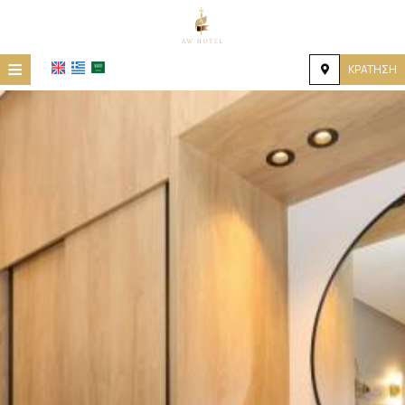
≡
ΚΡΆΤΗΣΗ
HOME
ΤΟΠΟΘΕΣΊΑ
ΔΙΑΜΟΝΉ
ΠΑΡΟΧΈΣ
ΦΩΤΟΓΡΑΦΊΕΣ
ΕΠΙΚΟΙΝΩΝΊΑ