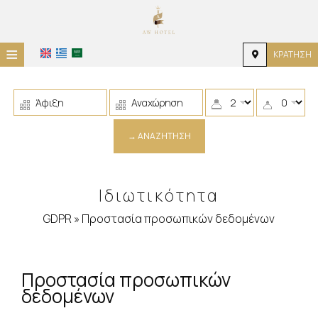
≡
ΚΡΆΤΗΣΗ
HOME
ΤΟΠΟΘΕΣΊΑ
→ ΑΝΑΖΉΤΗΣΗ
ΔΙΑΜΟΝΉ
ΠΑΡΟΧΈΣ
Ιδιωτικότητα
ΦΩΤΟΓΡΑΦΊΕΣ
GDPR » Προστασία προσωπικών δεδομένων
ΕΠΙΚΟΙΝΩΝΊΑ
Προστασία προσωπικών
δεδομένων